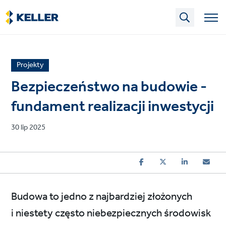
Skip
to
main
content
News
Projekty
article
Bezpieczeństwo na budowie -
category
fundament realizacji inwestycji
Published
30 lip 2025
on
Budowa to jedno z najbardziej złożonych
i niestety często niebezpiecznych środowisk