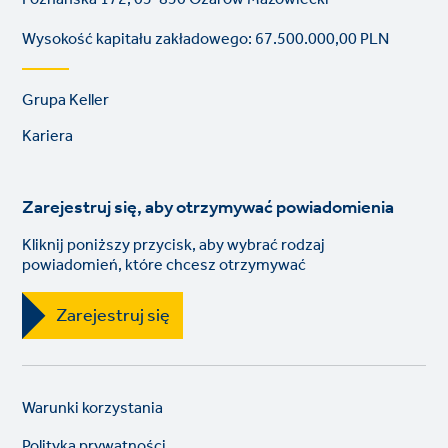
Wysokość kapitału zakładowego: 67.500.000,00 PLN
Footer
Grupa Keller
links
Kariera
Zarejestruj się, aby otrzymywać powiadomienia
Kliknij poniższy przycisk, aby wybrać rodzaj
powiadomień, które chcesz otrzymywać
Zarejestruj się
Legal
So
Warunki korzystania
links
lin
Polityka prywatności