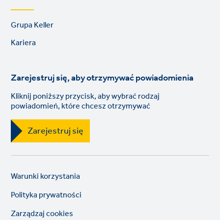
Footer
Grupa Keller
links
Kariera
Zarejestruj się, aby otrzymywać powiadomienia
Kliknij poniższy przycisk, aby wybrać rodzaj
powiadomień, które chcesz otrzymywać
Zarejestruj się
Legal
So
Warunki korzystania
links
lin
Polityka prywatności
Zarządzaj cookies