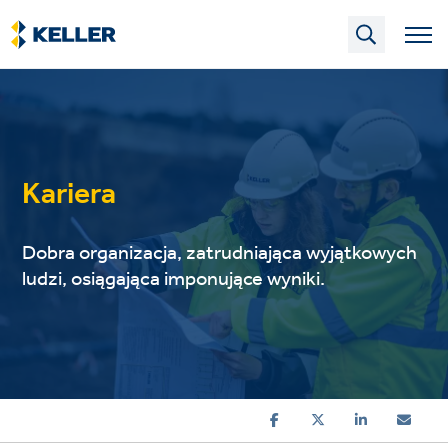
Skip
to
main
content
Kariera
Dobra organizacja, zatrudniająca wyjątkowych
ludzi, osiągająca imponujące wyniki.