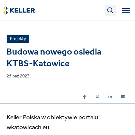
Skip
to
main
content
News
Projekty
article
Budowa nowego osiedla
category
KTBS-Katowice
Published
25 paź 2023
on
Keller Polska w obiektywie portalu
wkatowicach.eu