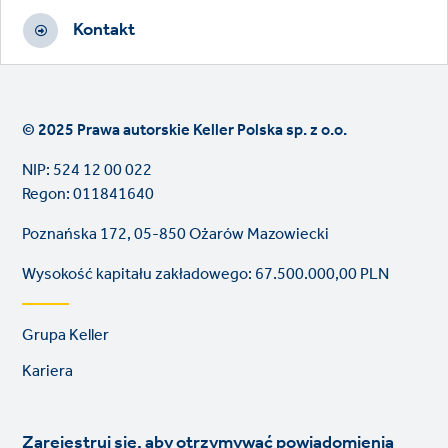
Kontakt
© 2025 Prawa autorskie Keller Polska sp. z o.o.
NIP: 524 12 00 022
Regon: 011841640
Poznańska 172, 05-850 Ożarów Mazowiecki
Wysokość kapitału zakładowego: 67.500.000,00 PLN
Footer
Grupa Keller
links
Kariera
Zarejestruj się, aby otrzymywać powiadomienia