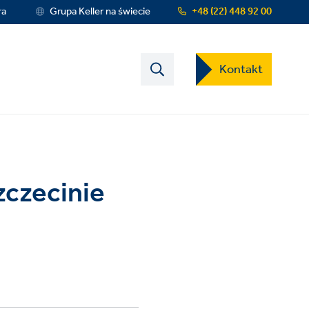
ra
Grupa Keller na świecie
+48 (22) 448 92 00
Contact
Kontakt
US
Dropdown
Menu
czecinie