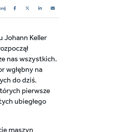
nij
u Johann Keller
rozpoczął
ze nas wszystkich.
or wgłębny na
nych do dziś.
których pierwsze
tych ubiegłego
kcję maszyn