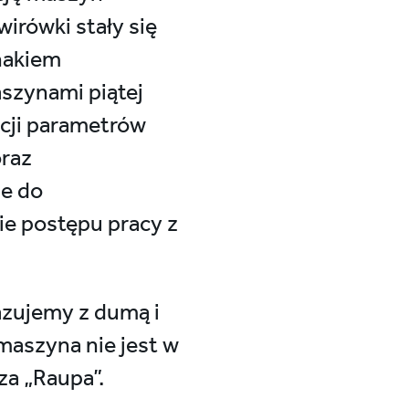
irówki stały się
znakiem
szynami piątej
acji parametrów
oraz
ne do
e postępu pracy z
zujemy z dumą i
maszyna nie jest w
za „Raupa”.