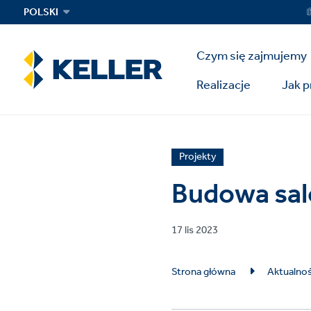
Skip
Ser
POLSKI
Me
to
main
Main
content
Czym się zajmujemy
Menu
Realizacje
Jak 
News
Projekty
article
Budowa sal
category
Published
17 lis 2023
on
Breadcrumb
Strona główna
Aktualnoś