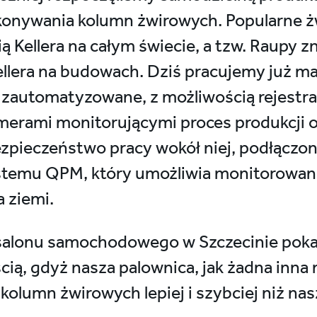
onywania kolumn żwirowych. Popularne żw
ą Kellera na całym świecie, a tzw. Raupy 
lera na budowach. Dziś pracujemy już ma
i zautomatyzowane, z możliwością rejestr
merami monitorującymi proces produkcji 
zpieczeństwo pracy wokół niej, podłączo
temu QPM, który umożliwia monitorowani
a ziemi.
salonu samochodowego w Szczecinie poka
ią, gdyż nasza palownica, jak żadna inna 
olumn żwirowych lepiej i szybciej niż nas