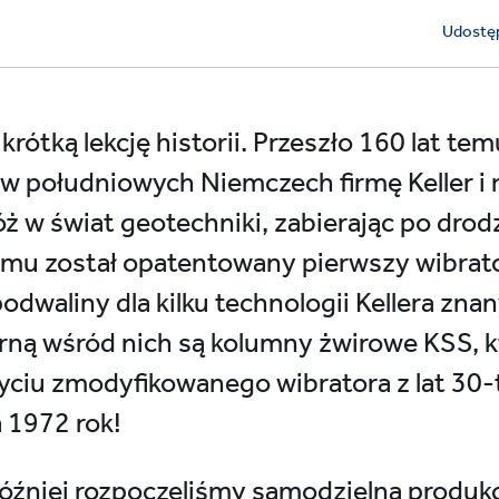
Udostęp
rótką lekcję historii. Przeszło 160 lat tem
w południowych Niemczech firmę Keller i 
 w świat geotechniki, zabierając po drod
temu został opatentowany pierwszy wibrat
podwaliny dla kilku technologii Kellera zna
arną wśród nich są kolumny żwirowe KSS, 
yciu zmodyfikowanego wibratora z lat 30-
a 1972 rok!
 później rozpoczęliśmy samodzielną produ