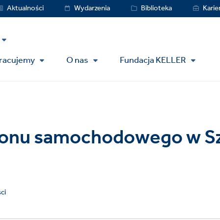
vice
Aktualności
Wydarzenia
Biblioteka
Karie
nu
pracujemy
O nas
Fundacja KELLER
onu samochodowego w Sz
ci