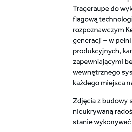
Trageraupe do wyk
flagową technologi
rozpoznawczym Kel
generacji – w pełn
produkcyjnych, ka
zapewniającymi be
wewnętrznego sys
każdego miejsca n
Zdjęcia z budowy 
nieukrywaną radośc
stanie wykonywać k