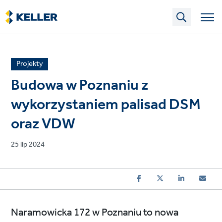
Skip
to
main
content
News
Projekty
article
Budowa w Poznaniu z
category
wykorzystaniem palisad DSM
oraz VDW
Published
25 lip 2024
on
Naramowicka 172 w Poznaniu to nowa