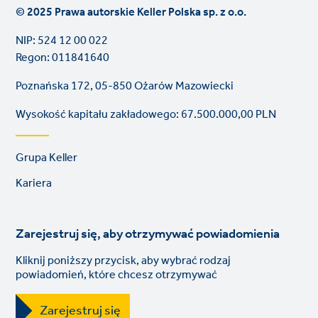
© 2025 Prawa autorskie Keller Polska sp. z o.o.
NIP: 524 12 00 022
Regon: 011841640
Poznańska 172, 05-850 Ożarów Mazowiecki
Wysokość kapitału zakładowego: 67.500.000,00 PLN
Footer
Grupa Keller
links
Kariera
Zarejestruj się, aby otrzymywać powiadomienia
Kliknij poniższy przycisk, aby wybrać rodzaj
powiadomień, które chcesz otrzymywać
Zarejestruj się