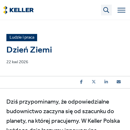
Skip
to
main
content
News
Ludzie i praca
article
Dzień Ziemi
category
Published
22 kwi 2026
on
Dziś przypominamy, że odpowiedzialne
budownictwo zaczyna się od szacunku do
planety, na której pracujemy. W Keller Polska