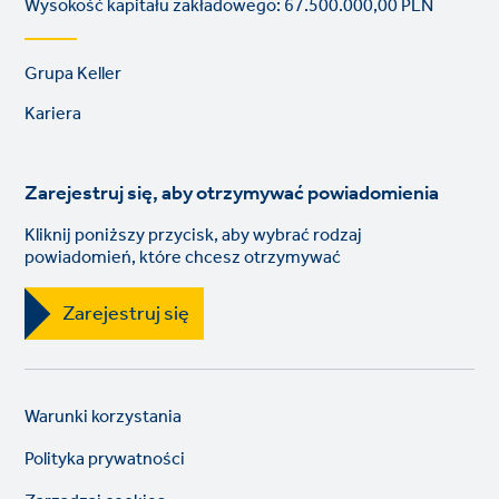
Wysokość kapitału zakładowego: 67.500.000,00 PLN
Footer
Grupa Keller
links
Kariera
Zarejestruj się, aby otrzymywać powiadomienia
Kliknij poniższy przycisk, aby wybrać rodzaj
powiadomień, które chcesz otrzymywać
Zarejestruj się
Legal
So
Warunki korzystania
links
lin
Polityka prywatności