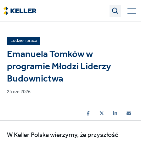
Skip
to
main
content
News
Ludzie i praca
article
Emanuela Tomków w
category
programie Młodzi Liderzy
Budownictwa
Published
25 cze 2026
on
W Keller Polska wierzymy, że przyszłość