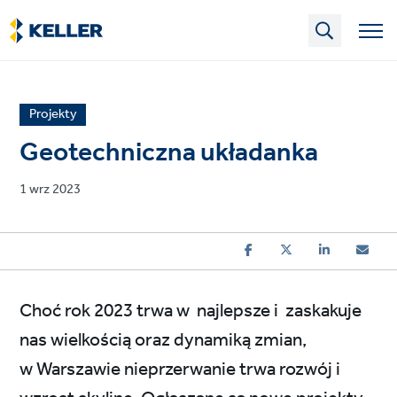
Skip
to
main
content
News
Projekty
article
Geotechniczna układanka
category
Published
1 wrz 2023
on
Choć rok 2023 trwa w najlepsze i zaskakuje
nas wielkością oraz dynamiką zmian,
w Warszawie nieprzerwanie trwa rozwój i