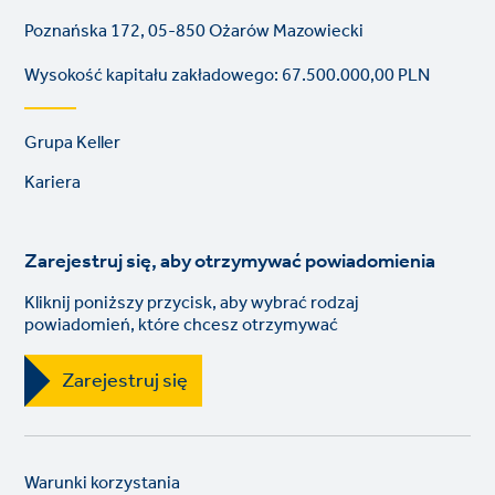
Poznańska 172, 05-850 Ożarów Mazowiecki
Wysokość kapitału zakładowego: 67.500.000,00 PLN
Footer
Grupa Keller
links
Kariera
Zarejestruj się, aby otrzymywać powiadomienia
Kliknij poniższy przycisk, aby wybrać rodzaj
powiadomień, które chcesz otrzymywać
Zarejestruj się
Legal
So
Warunki korzystania