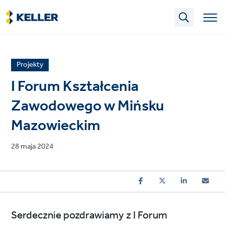
Skip
to
main
content
News
Projekty
article
I Forum Kształcenia
category
Zawodowego w Mińsku
Mazowieckim
Published
28 maja 2024
on
Serdecznie pozdrawiamy z I Forum