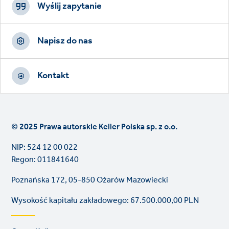
CTAs
Wyślij zapytanie
Napisz do nas
Kontakt
© 2025 Prawa autorskie Keller Polska sp. z o.o.
NIP: 524 12 00 022
Regon: 011841640
Poznańska 172, 05-850 Ożarów Mazowiecki
Wysokość kapitału zakładowego: 67.500.000,00 PLN
Footer