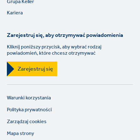
Grupa Keller
links
Kariera
Zarejestruj się, aby otrzymywać powiadomienia
Kliknij poniższy przycisk, aby wybrać rodzaj
powiadomień, które chcesz otrzymywać
Zarejestruj się
Legal
So
Warunki korzystania
links
lin
Polityka prywatności
Zarządzaj cookies
Mapa strony