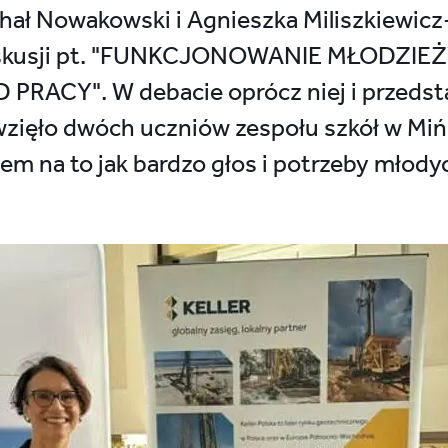
hał Nowakowski i Agnieszka Miliszkiewicz-
dyskusji pt. "FUNKCJONOWANIE MŁODZI
RACY". W debacie oprócz niej i przedsta
 wzięło dwóch uczniów zespołu szkół w Mińs
 na to jak bardzo głos i potrzeby młodych