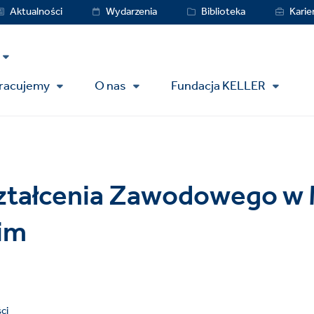
vice
Aktualności
Wydarzenia
Biblioteka
Karie
nu
pracujemy
O nas
Fundacja KELLER
ształcenia Zawodowego w
im
ci