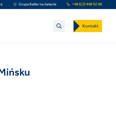
ra
Grupa Keller na świecie
+48 (22) 448 92 00
Contact
Kontakt
US
Dropdown
Menu
 Mińsku