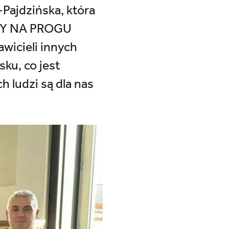
Pajdzińska, która
EŻY NA PROGU
wicieli innych
ku, co jest
 ludzi są dla nas