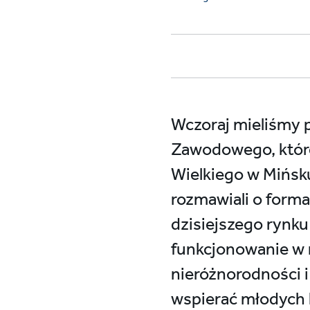
Wczoraj mieliśmy p
Zawodowego, które
Wielkiego w Mińsk
rozmawiali o for
dzisiejszego rynk
funkcjonowanie w 
nieróżnorodności i
wspierać młodych l