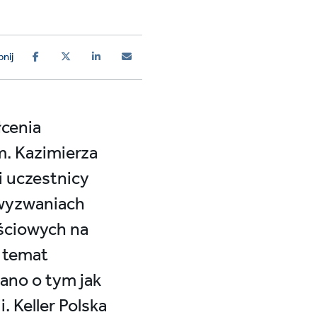
nij
łcenia
m. Kazimierza
i uczestnicy
wyzwaniach
ściowych na
 temat
ano o tym jak
 Keller Polska