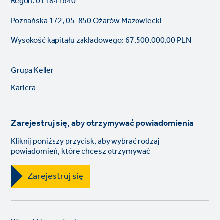
Regon: 011841640
Poznańska 172, 05-850 Ożarów Mazowiecki
Wysokość kapitału zakładowego: 67.500.000,00 PLN
Footer
Grupa Keller
links
Kariera
Zarejestruj się, aby otrzymywać powiadomienia
Kliknij poniższy przycisk, aby wybrać rodzaj
powiadomień, które chcesz otrzymywać
Zarejestruj się