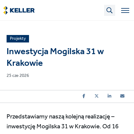
Skip
to
main
content
News
Projekty
article
Inwestycja Mogilska 31 w
category
Krakowie
Published
25 cze 2026
on
Przedstawiamy naszą kolejną realizację –
inwestycję Mogilska 31 w Krakowie. Od 16