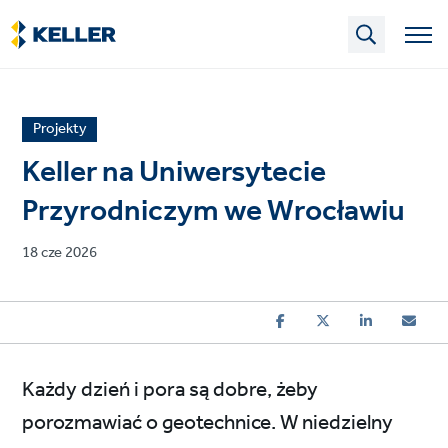
Skip
to
main
content
News
Projekty
article
Keller na Uniwersytecie
category
Przyrodniczym we Wrocławiu
Published
18 cze 2026
on
Każdy dzień i pora są dobre, żeby
porozmawiać o geotechnice. W niedzielny