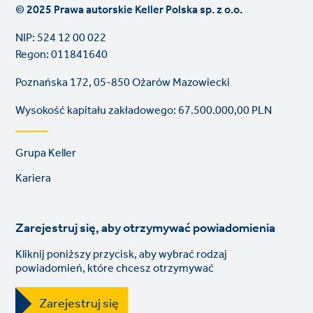
© 2025 Prawa autorskie Keller Polska sp. z o.o.
NIP: 524 12 00 022
Regon: 011841640
Poznańska 172, 05-850 Ożarów Mazowiecki
Wysokość kapitału zakładowego: 67.500.000,00 PLN
Footer
Grupa Keller
links
Kariera
Zarejestruj się, aby otrzymywać powiadomienia
Kliknij poniższy przycisk, aby wybrać rodzaj
powiadomień, które chcesz otrzymywać
Zarejestruj się