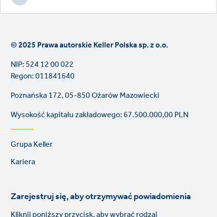
© 2025 Prawa autorskie Keller Polska sp. z o.o.
NIP: 524 12 00 022
Regon: 011841640
Poznańska 172, 05-850 Ożarów Mazowiecki
Wysokość kapitału zakładowego: 67.500.000,00 PLN
Footer
Grupa Keller
links
Kariera
Zarejestruj się, aby otrzymywać powiadomienia
Kliknij poniższy przycisk, aby wybrać rodzaj