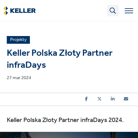
Skip
to
main
content
News
Projekty
article
Keller Polska Złoty Partner
category
infraDays
Published
27 mar 2024
on
Keller Polska Złoty Partner infraDays 2024.