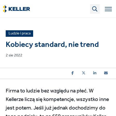
Skip
to
main
content
News
Ludzie i praca
article
Kobiecy standard, nie trend
category
Published
2 sie 2022
on
Firma to ludzie bez względu na płeć. W
Kellerze liczą się kompetencje, wszystko inne
jest potem. Jeśli już jednak dochodzimy do