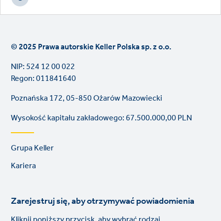
© 2025 Prawa autorskie Keller Polska sp. z o.o.
NIP: 524 12 00 022
Regon: 011841640
Poznańska 172, 05-850 Ożarów Mazowiecki
Wysokość kapitału zakładowego: 67.500.000,00 PLN
Footer
Grupa Keller
links
Kariera
Zarejestruj się, aby otrzymywać powiadomienia
Kliknij poniższy przycisk, aby wybrać rodzaj