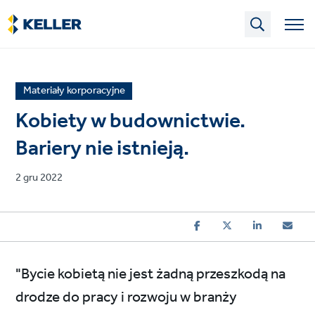
Skip
to
main
content
News
Materiały korporacyjne
article
Kobiety w budownictwie.
category
Bariery nie istnieją.
Published
2 gru 2022
on
"Bycie kobietą nie jest żadną przeszkodą na
drodze do pracy i rozwoju w branży