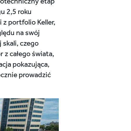
eotechniczny etap
u 2,5 roku
 portfolio Keller,
ględu na swój
skali, czego
r z całego świata,
zacja pokazująca,
ecznie prowadzić