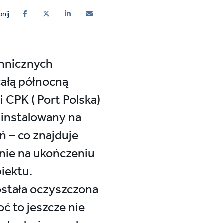
nij
chnicznych
ałą północną
 CPK ( Port Polska)
instalowany na
 – co znajduje
nie na ukończeniu
iektu.
ostała oczyszczona
ć to jeszcze nie