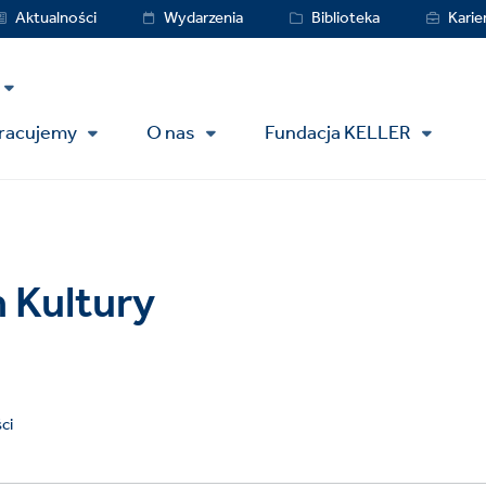
vice
Aktualności
Wydarzenia
Biblioteka
Karie
nu
pracujemy
O nas
Fundacja KELLER
 Kultury
ci