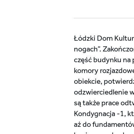
Łódzki Dom Kultur
nogach”. Zakończo
część budynku na p
komory rozjazdowe
obiekcie, potwier
odzwierciedlenie 
są także prace od
Kondygnacja -1, k
aż do fundamentów,