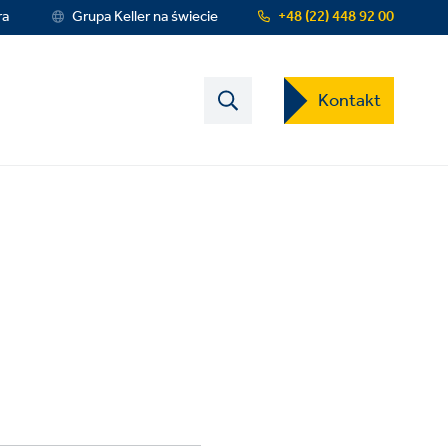
ra
Grupa Keller na świecie
+48 (22) 448 92 00
Contact
Kontakt
US
Dropdown
Menu