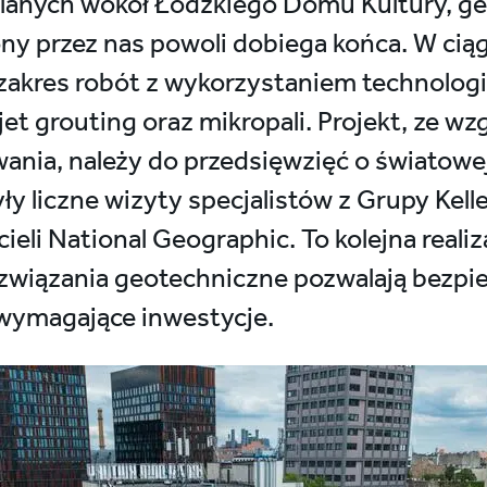
lanych wokół Łódzkiego Domu Kultury, g
ony przez nas powoli dobiega końca. W ciąg
akres robót z wykorzystaniem technologii z
et grouting oraz mikropali. Projekt, ze wz
ia, należy do przedsięwzięć o światowej 
y liczne wizyty specjalistów z Grupy Kelle
ieli National Geographic. To kolejna reali
ozwiązania geotechniczne pozwalają bezpi
 wymagające inwestycje.