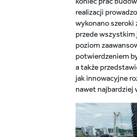
koniec prac budow
realizacji prowadz
wykonano szeroki z
przede wszystkim j
poziom zaawansowan
potwierdzeniem był
a także przedstawic
jak innowacyjne r
nawet najbardziej