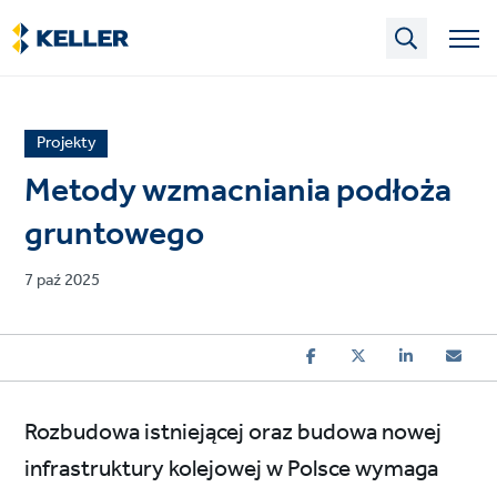
Skip
to
main
content
News
Projekty
article
Metody wzmacniania podłoża
category
gruntowego
Published
7 paź 2025
on
Rozbudowa istniejącej oraz budowa nowej
infrastruktury kolejowej w Polsce wymaga