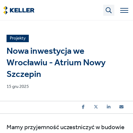
Skip
to
main
content
News
Projekty
article
Nowa inwestycja we
category
Wrocławiu - Atrium Nowy
Szczepin
Published
15 gru 2025
on
Mamy przyjemność uczestniczyć w budowie