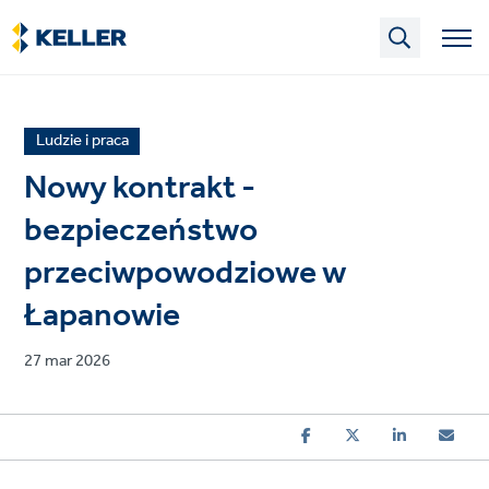
Skip
to
main
content
News
Ludzie i praca
article
Nowy kontrakt -
category
bezpieczeństwo
przeciwpowodziowe w
Łapanowie
Published
27 mar 2026
on