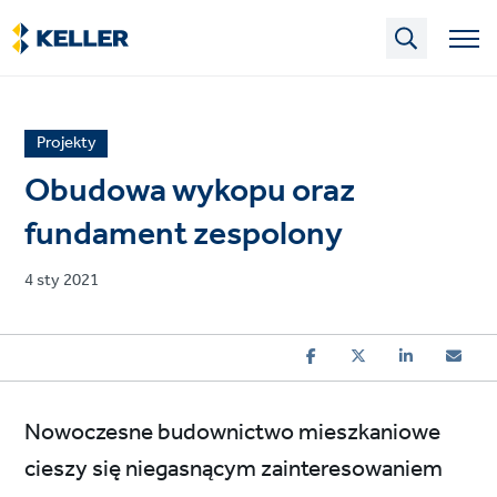
Skip
to
main
content
News
Projekty
article
Obudowa wykopu oraz
category
fundament zespolony
Published
4 sty 2021
on
Nowoczesne budownictwo mieszkaniowe
cieszy się niegasnącym zainteresowaniem