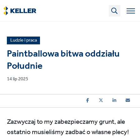
Skip
to
main
content
News
Ludzie i praca
article
Paintballowa bitwa oddziału
category
Południe
Published
14 lip 2025
on
Zazwyczaj to my zabezpieczamy grunt, ale
ostatnio musieliśmy zadbać o własne plecy!