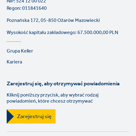
NIP: 524 12 00 022
Regon: 011841640
Poznańska 172, 05-850 Ożarów Mazowiecki
Wysokość kapitału zakładowego: 67.500.000,00 PLN
Footer
Grupa Keller
links
Kariera
Zarejestruj się, aby otrzymywać powiadomienia
Kliknij poniższy przycisk, aby wybrać rodzaj
powiadomień, które chcesz otrzymywać
Zarejestruj się