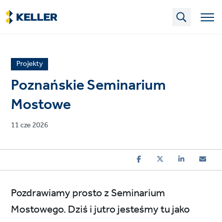
Skip
to
main
content
News
Projekty
article
Poznańskie Seminarium
category
Mostowe
Published
11 cze 2026
on
Pozdrawiamy prosto z Seminarium
Mostowego. Dziś i jutro jesteśmy tu jako