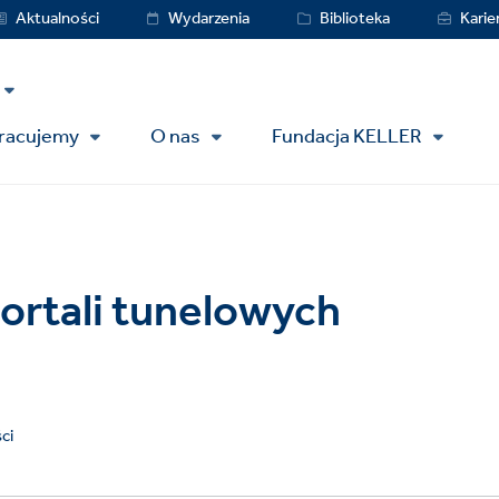
vice
Aktualności
Wydarzenia
Biblioteka
Karie
nu
pracujemy
O nas
Fundacja KELLER
portali tunelowych
ci