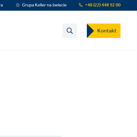
ra
Grupa Keller na świecie
+48 (22) 448 92 00
Contact
Kontakt
US
Dropdown
Menu