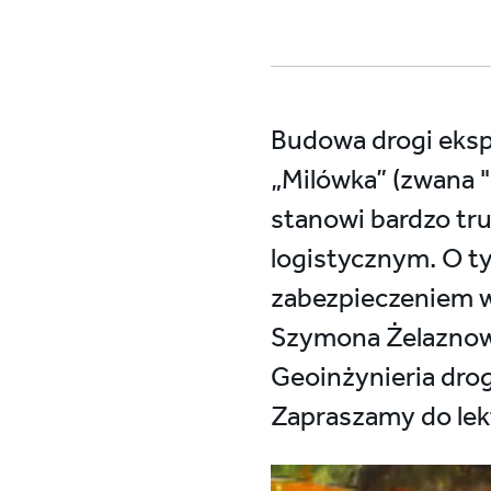
Budowa drogi eksp
„Milówka” (zwana "
stanowi bardzo t
logistycznym. O t
zabezpieczeniem we
Szymona Żelaznow
Geoinżynieria dro
Zapraszamy do lek