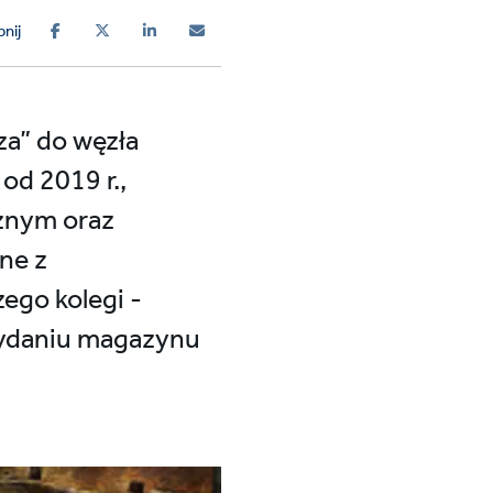
nij
za” do węzła
od 2019 r.,
znym oraz
ne z
ego kolegi -
wydaniu magazynu