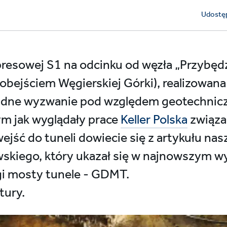
Udostęp
resowej S1 na odcinku od węzła „Przybęd
obejściem Węgierskiej Górki), realizowana 
rudne wyzwanie pod względem geotechnic
ym jak wyglądały prace
Keller Polska
związa
jść do tuneli dowiecie się z artykułu nasz
skiego, który ukazał się w najnowszym 
gi mosty tunele - GDMT.
tury.