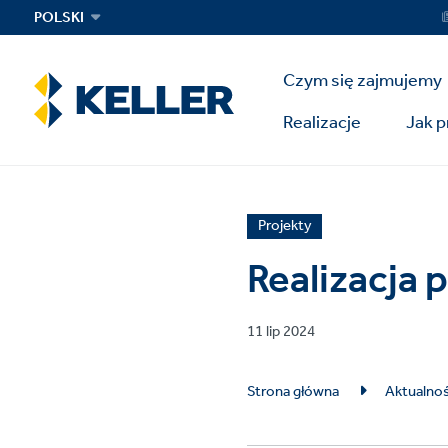
Skip
Ser
POLSKI
Me
to
main
Main
content
Czym się zajmujemy
Menu
Realizacje
Jak 
News
Projekty
article
Realizacja 
category
Published
11 lip 2024
on
Breadcrumb
Strona główna
Aktualnoś