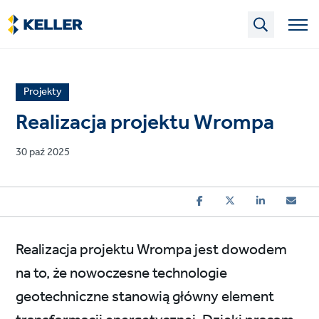
Skip
to
main
content
News
Projekty
article
Realizacja projektu Wrompa
category
Published
30 paź 2025
on
Realizacja projektu Wrompa jest dowodem
na to, że nowoczesne technologie
geotechniczne stanowią główny element