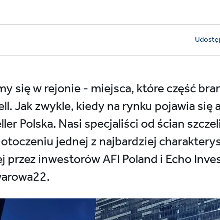
Udostęp
 się w rejonie - miejsca, które część br
ell. Jak zwykle, kiedy na rynku pojawia się
eller Polska. Nasi specjaliści od ścian szc
otoczeniu jednej z najbardziej charaktery
nej przez inwestorów AFI Poland i Echo In
warowa22.