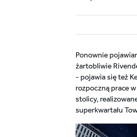
Ponownie pojawiamy
żartobliwie Rivend
- pojawia się też K
rozpoczną prace w 
stolicy, realizowa
superkwartału To