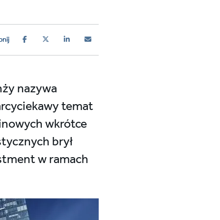
nij
anży nazywa
 arcyciekawy temat
zelinowych wkrótce
stycznych brył
vestment w ramach