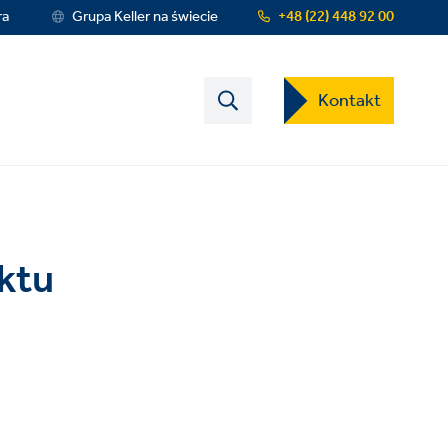
ra
Grupa Keller na świecie
+48 (22) 448 92 00
Contact
Kontakt
US
Dropdown
Menu
ktu