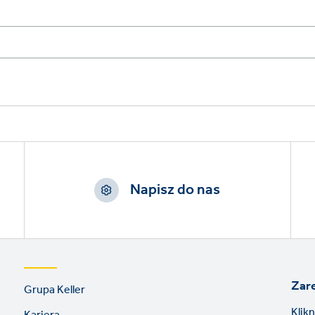
Napisz do nas
Footer
Zare
Grupa Keller
links
Klik