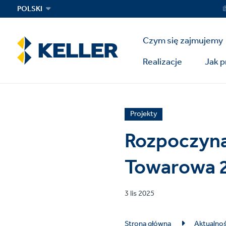
Skip
Ser
POLSKI
Me
to
main
Main
content
Czym się zajmujemy
Menu
Realizacje
Jak 
News
Projekty
article
Rozpoczyna
category
Towarowa 
Published
3 lis 2025
on
Breadcrumb
Strona główna
Aktualnoś