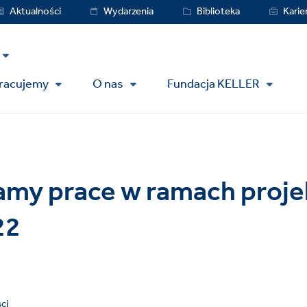
vice
Aktualności
Wydarzenia
Biblioteka
Karie
nu
pracujemy
O nas
Fundacja KELLER
my prace w ramach proje
22
ci