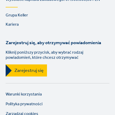
Footer
Grupa Keller
links
Kariera
Zarejestruj się, aby otrzymywać powiadomienia
Kliknij poniższy przycisk, aby wybrać rodzaj
powiadomień, które chcesz otrzymywać
Zarejestruj się
Legal
So
Warunki korzystania
links
lin
Polityka prywatności
Zarządzaj cookies