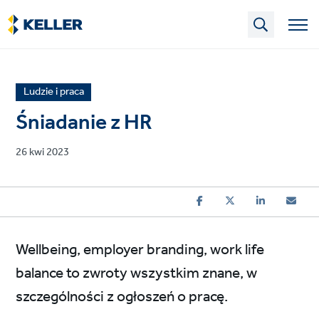
Skip
to
main
content
News
Ludzie i praca
article
Śniadanie z HR
category
Published
26 kwi 2023
on
Wellbeing, employer branding, work life
balance to zwroty wszystkim znane, w
szczególności z ogłoszeń o pracę.