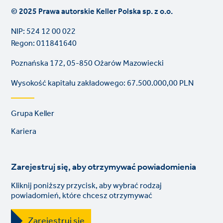
© 2025 Prawa autorskie Keller Polska sp. z o.o.
NIP: 524 12 00 022
Regon: 011841640
Poznańska 172, 05-850 Ożarów Mazowiecki
Wysokość kapitału zakładowego: 67.500.000,00 PLN
Footer
Grupa Keller
links
Kariera
Zarejestruj się, aby otrzymywać powiadomienia
Kliknij poniższy przycisk, aby wybrać rodzaj
powiadomień, które chcesz otrzymywać
Zarejestruj się