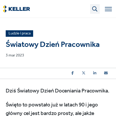
Skip
to
main
content
News
Ludzie i praca
article
Światowy Dzień Pracownika
category
Published
3 mar 2023
on
Dziś Światowy Dzień Doceniania Pracownika.
Święto to powstało już w latach 90 i jego
główny cel jest bardzo prosty, ale jakże