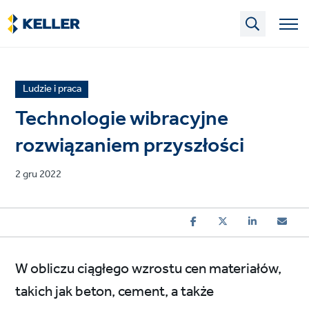
Skip
to
main
content
News
Ludzie i praca
article
Technologie wibracyjne
category
rozwiązaniem przyszłości
Published
2 gru 2022
on
W obliczu ciągłego wzrostu cen materiałów,
takich jak beton, cement, a także