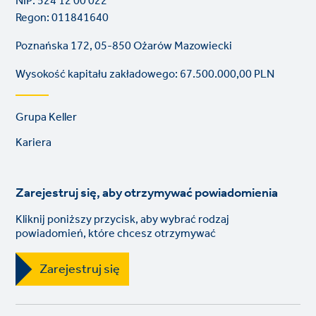
NIP: 524 12 00 022
Regon: 011841640
Poznańska 172, 05-850 Ożarów Mazowiecki
Wysokość kapitału zakładowego: 67.500.000,00 PLN
Footer
Grupa Keller
links
Kariera
Zarejestruj się, aby otrzymywać powiadomienia
Kliknij poniższy przycisk, aby wybrać rodzaj
powiadomień, które chcesz otrzymywać
Zarejestruj się