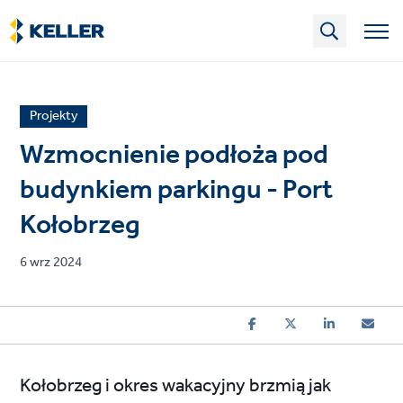
Skip
to
main
content
News
Projekty
article
Wzmocnienie podłoża pod
category
budynkiem parkingu - Port
Kołobrzeg
Published
6 wrz 2024
on
Kołobrzeg i okres wakacyjny brzmią jak