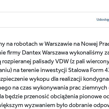
Udostęp
y na robotach w Warszawie na Nowej Pradz
enie firmy Dantex Warszawa wykonaliśmy z
rozpieranej palisady VDW (z pali wierco
iu) na terenie inwestycji Stalowa Form 43
pieczenie wykopu dla realizacji kondygna
ego na czas wykonywania prac ziemnych 
a będzie przenosić obciążenia pionowe od
największym wyzwaniem było dobranie odpo