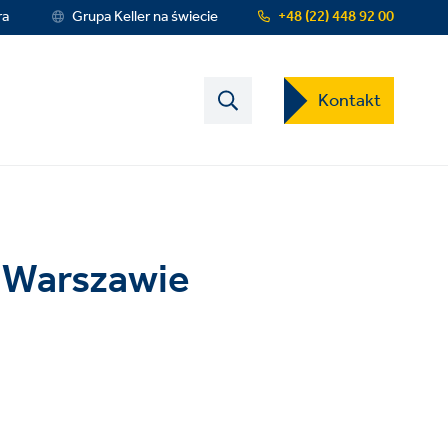
ra
Grupa Keller na świecie
+48 (22) 448 92 00
Contact
Kontakt
US
Dropdown
Menu
 Warszawie