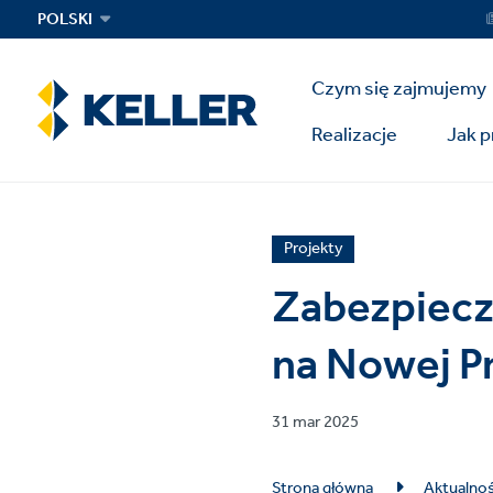
Skip
Ser
POLSKI
Me
to
main
Main
content
Czym się zajmujemy
Menu
Realizacje
Jak 
News
Projekty
article
Zabezpiecz
category
na Nowej P
Published
31 mar 2025
on
Breadcrumb
Strona główna
Aktualnoś