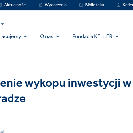
vice
Aktualności
Wydarzenia
Biblioteka
Karie
nu
pracujemy
O nas
Fundacja KELLER
enie wykopu inwestycji w
radze
ci