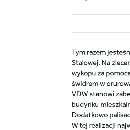
Tym razem jesteśm
Stalowej. Na zlec
wykopu za pomocą 
świdrem w orurowan
VDW stanowi zabez
budynku mieszkaln
Dodatkowo palisad
W tej realizacji 