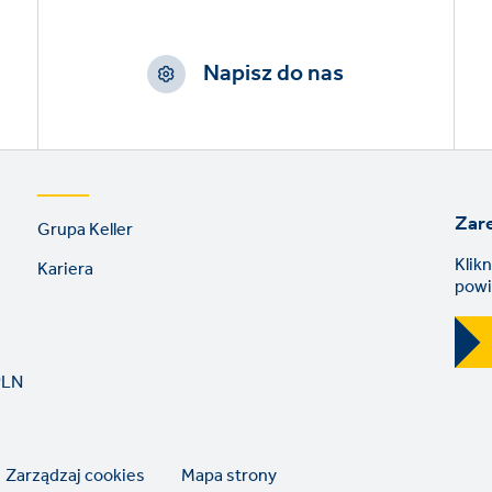
Napisz do nas
Footer
Zare
Grupa Keller
links
Klik
Kariera
powi
PLN
Zarządzaj cookies
Mapa strony