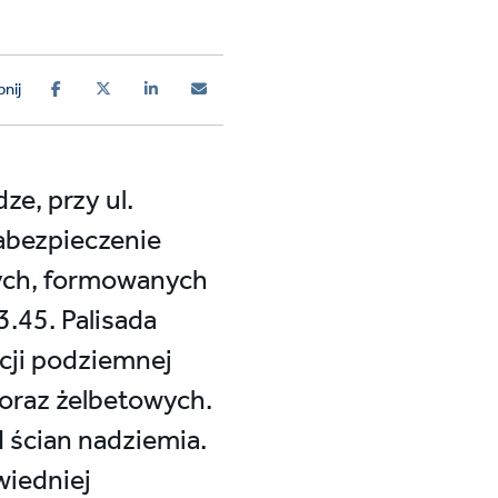
nij
e, przy ul.
abezpieczenie
nych, formowanych
.45. Palisada
cji podziemnej
oraz żelbetowych.
 ścian nadziemia.
wiedniej