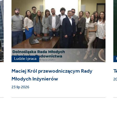
Ludzie i praca
Maciej Król przewodniczącym Rady
T
Młodych Inżynierów
20
23 lip 2026