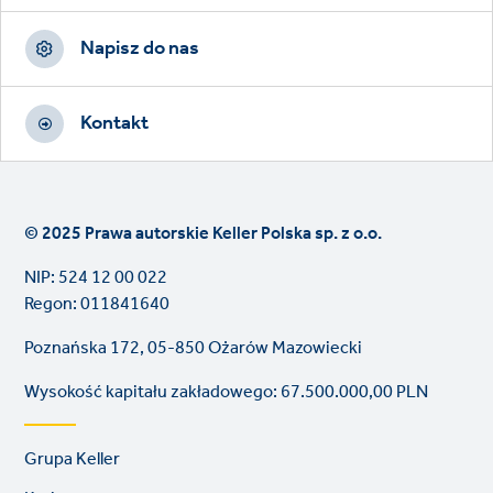
Napisz do nas
Kontakt
© 2025 Prawa autorskie Keller Polska sp. z o.o.
NIP: 524 12 00 022
Regon: 011841640
Poznańska 172, 05-850 Ożarów Mazowiecki
Wysokość kapitału zakładowego: 67.500.000,00 PLN
Footer
Grupa Keller
links