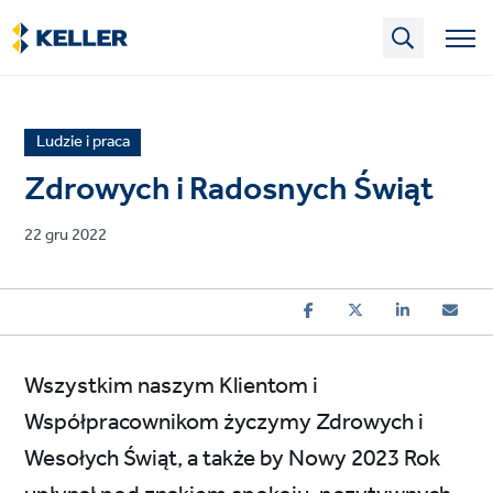
Skip
to
main
content
News
Ludzie i praca
article
Zdrowych i Radosnych Świąt
category
Published
22 gru 2022
on
Wszystkim naszym Klientom i
Współpracownikom życzymy Zdrowych i
Wesołych Świąt, a także by Nowy 2023 Rok