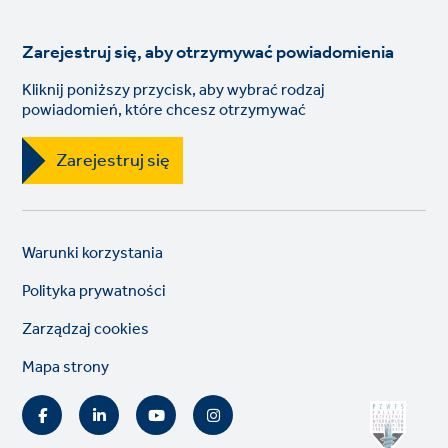
Zarejestruj się, aby otrzymywać powiadomienia
Kliknij poniższy przycisk, aby wybrać rodzaj
powiadomień, które chcesz otrzymywać
Zarejestruj się
Legal
So
Warunki korzystania
links
lin
Polityka prywatności
Zarządzaj cookies
Mapa strony