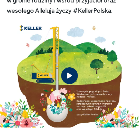
w gronie rodziny i wśród przyjaciół oraz
wesołego Alleluja życzy #KellerPolska.