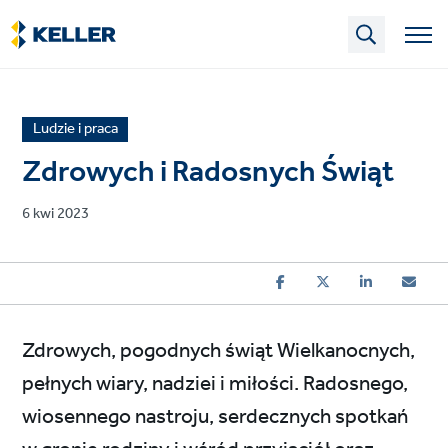
Skip
to
main
content
News
Ludzie i praca
article
Zdrowych i Radosnych Świąt
category
Published
6 kwi 2023
on
Zdrowych, pogodnych świąt Wielkanocnych,
pełnych wiary, nadziei i miłości. Radosnego,
wiosennego nastroju, serdecznych spotkań