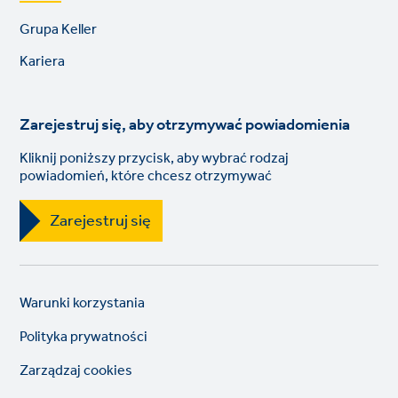
Footer
Grupa Keller
links
Kariera
Zarejestruj się, aby otrzymywać powiadomienia
Kliknij poniższy przycisk, aby wybrać rodzaj
powiadomień, które chcesz otrzymywać
Zarejestruj się
Legal
So
Warunki korzystania
links
lin
Polityka prywatności
Zarządzaj cookies