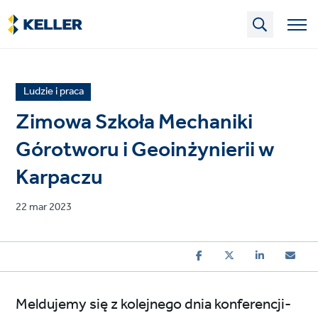
Skip
to
main
content
News
Ludzie i praca
article
Zimowa Szkoła Mechaniki
category
Górotworu i Geoinżynierii w
Karpaczu
Published
22 mar 2023
on
Meldujemy się z kolejnego dnia konferencji-