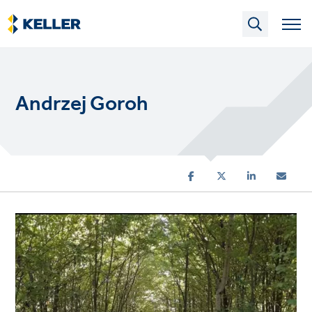
Skip
to
main
content
Andrzej Goroh