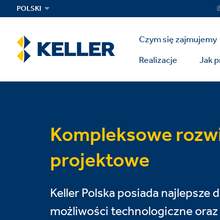
Skip
Ser
POLSKI
Me
to
main
Main
content
Czym się zajmujemy
Menu
Realizacje
Jak 
Kompleksowe rozwi
projektowe
Keller Polska posiada najlepsze 
możliwości technologiczne oraz