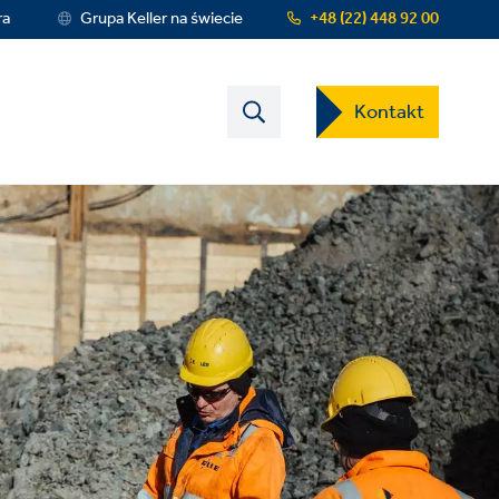
ra
Grupa Keller na świecie
+48 (22) 448 92 00
Contact
Kontakt
US
Dropdown
Menu