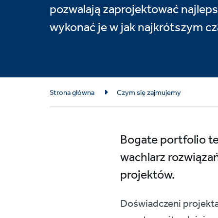
pozwalają zaprojektować najleps
wykonać je w jak najkrótszym cz
Breadcrumb
Strona główna
Czym się zajmujemy
Bogate portfolio t
wachlarz rozwiązań
projektów.
Doświadczeni projekta