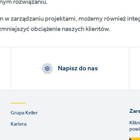
nym rozwiązaniu.
m w zarządzaniu projektami, możemy również inte
niejszyć obciążenie naszych klientów.
Napisz do nas
Footer
Zare
Grupa Keller
links
Klik
Kariera
powi