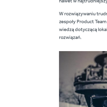
nawet w najtrudniejsz
W rozwiązywaniu trud
zespoły Product Team z
wiedzą dotyczącą lok
rozwiązań.