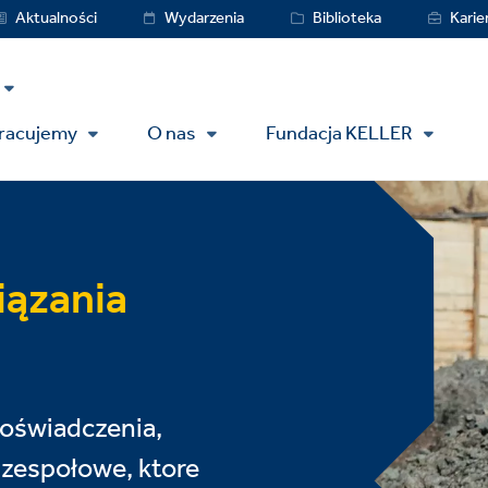
vice
Aktualności
Wydarzenia
Biblioteka
Karie
nu
pracujemy
O nas
Fundacja KELLER
ązania
doświadczenia,
 zespołowe, ktore