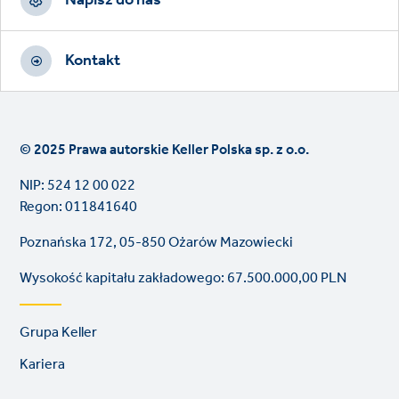
Napisz do nas
Kontakt
© 2025 Prawa autorskie Keller Polska sp. z o.o.
NIP: 524 12 00 022
Regon: 011841640
Poznańska 172, 05-850 Ożarów Mazowiecki
Wysokość kapitału zakładowego: 67.500.000,00 PLN
Footer
Grupa Keller
links
Kariera