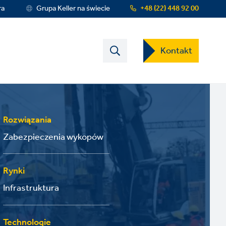
ra
Grupa Keller na świecie
+48 (22) 448 92 00
Contact
Kontakt
US
Dropdown
Menu
Rozwiązania
Zabezpieczenia wykopów
Rynki
Infrastruktura
Technologie