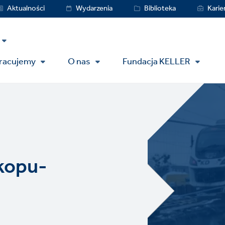
vice
Aktualności
Wydarzenia
Biblioteka
Karie
nu
pracujemy
O nas
Fundacja KELLER
kopu-