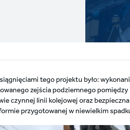
siągnięciami tego projektu było: wykonan
ktowanego zejścia podziemnego pomiędz
wie czynnej linii kolejowej oraz bezpieczna
atformie przygotowanej w niewielkim spad