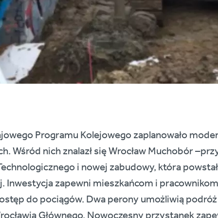
jowego Programu Kolejowego zaplanowało moderni
h. Wśród nich znalazł się Wrocław Muchobór –prz
echnologicznego i nowej zabudowy, która powstała
ej. Inwestycja zapewni mieszkańcom i pracownikom
stęp do pociągów. Dwa perony umożliwią podróż z
Wrocławia Głównego. Nowoczesny przystanek zapew