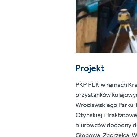
Projekt
PKP PLK w ramach Kra
przystanków kolejowyc
Wrocławskiego Parku T
Otyńskiej i Traktatow
biurowców dogodny do
Głogowa, Zgorzelca, 