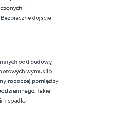
iczonych
 Bezpieczne dojście
ziemnych pod budowę
elbetowych wymusiło
ormy roboczej pomiędzy
podziemnego. Takie
kim spadku