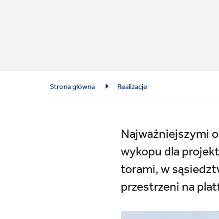
Breadcrumb
Strona główna
Realizacje
Najważniejszymi o
wykopu dla proje
torami, w sąsiedzt
przestrzeni na pl