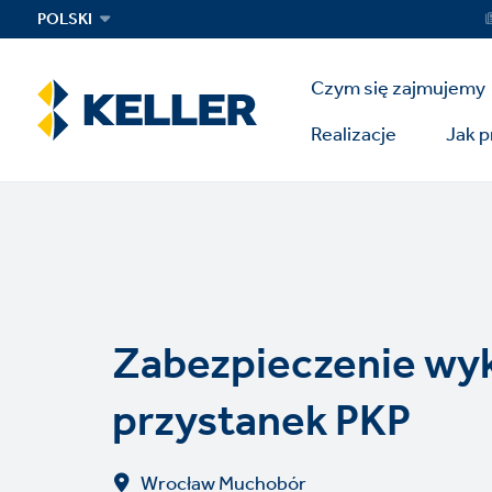
Skip
Ser
POLSKI
Me
to
main
Main
content
Czym się zajmujemy
Menu
Realizacje
Jak 
Zabezpieczenie wy
przystanek PKP
Wrocław Muchobór