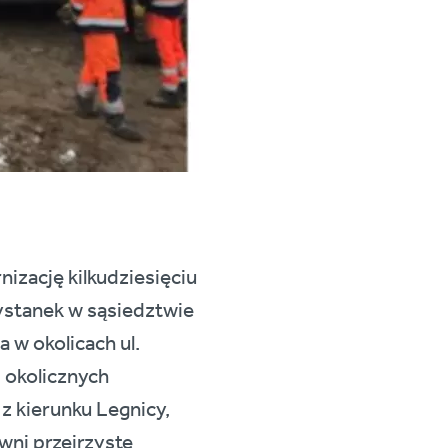
zację kilkudziesięciu
ystanek w sąsiedztwie
 w okolicach ul.
 okolicznych
 kierunku Legnicy,
ni przejrzyste