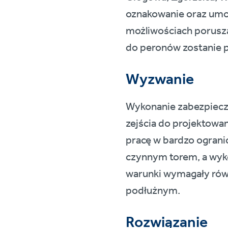
oznakowanie oraz umoż
możliwościach porusza
do peronów zostanie
Wyzwanie
Wykonanie zabezpiecze
zejścia do projektow
pracę w bardzo ograni
czynnym torem, a wyk
warunki wymagały równ
podłużnym.
Rozwiązanie