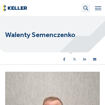
Skip
to
main
content
Walenty Semenczenko