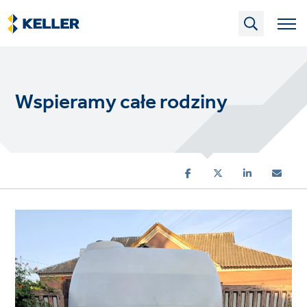
Skip
to
main
content
Wspieramy całe rodziny