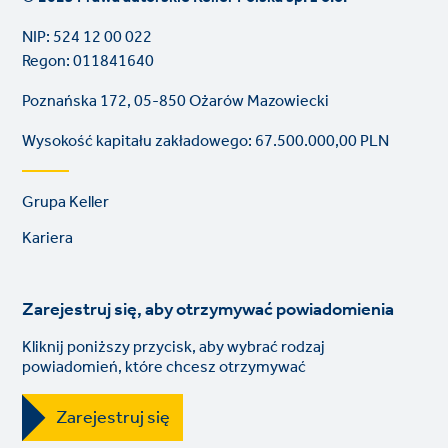
NIP: 524 12 00 022
Regon: 011841640
Poznańska 172, 05-850 Ożarów Mazowiecki
Wysokość kapitału zakładowego: 67.500.000,00 PLN
Footer
Grupa Keller
links
Kariera
Zarejestruj się, aby otrzymywać powiadomienia
Kliknij poniższy przycisk, aby wybrać rodzaj
powiadomień, które chcesz otrzymywać
Zarejestruj się