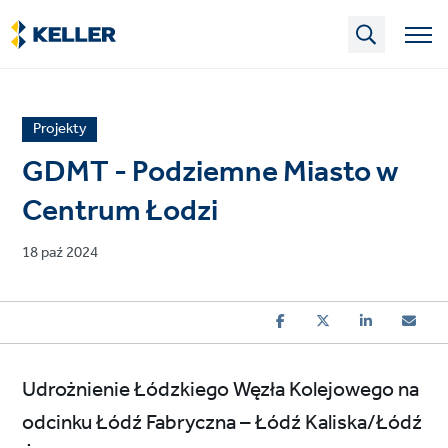
Skip
to
main
content
News
Projekty
article
GDMT - Podziemne Miasto w
category
Centrum Łodzi
Published
18 paź 2024
on
Udrożnienie Łódzkiego Węzła Kolejowego na
odcinku Łódź Fabryczna – Łódź Kaliska/Łódź