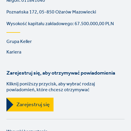
Regon: 011841640
Poznańska 172, 05-850 Ożarów Mazowiecki
Wysokość kapitału zakładowego: 67.500.000,00 PLN
Footer
Grupa Keller
links
Kariera
Zarejestruj się, aby otrzymywać powiadomienia
Kliknij poniższy przycisk, aby wybrać rodzaj
powiadomień, które chcesz otrzymywać
Zarejestruj się