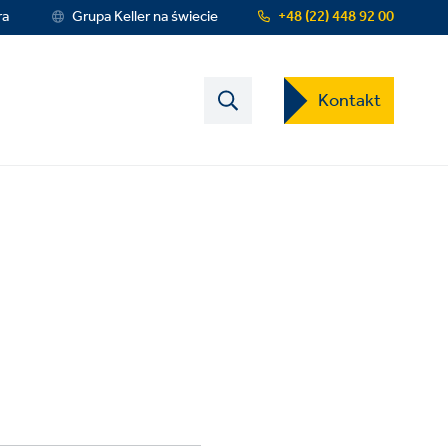
ra
Grupa Keller na świecie
+48 (22) 448 92 00
Contact
Kontakt
US
Dropdown
Menu