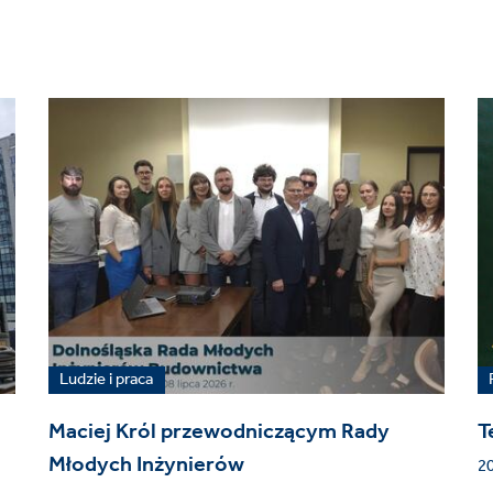
Ludzie i praca
Maciej Król przewodniczącym Rady
T
Młodych Inżynierów
20