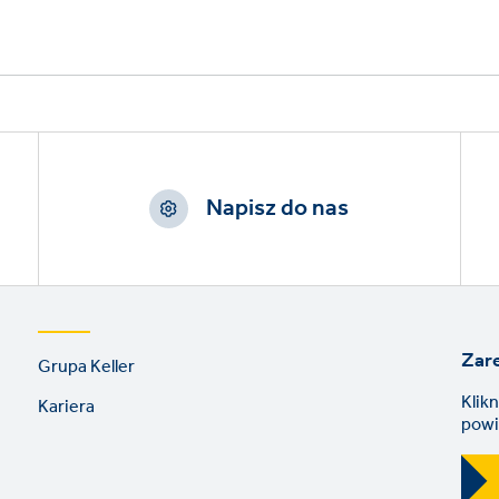
Napisz do nas
Footer
Zare
Grupa Keller
links
Klik
Kariera
powi