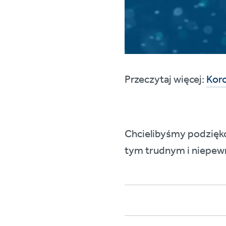
Przeczytaj więcej:
Koro
Chcielibyśmy podzięko
tym trudnym i niepew