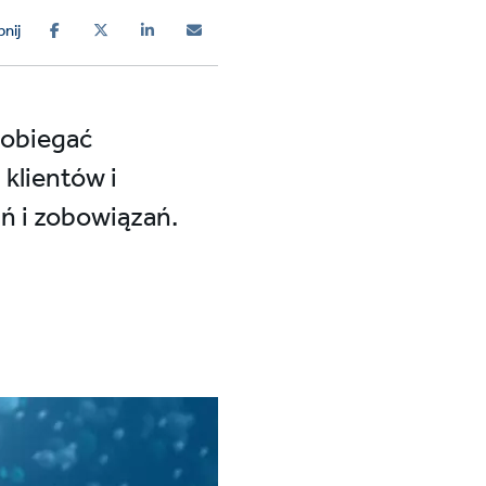
nij
pobiegać
 klientów i
ń i zobowiązań.