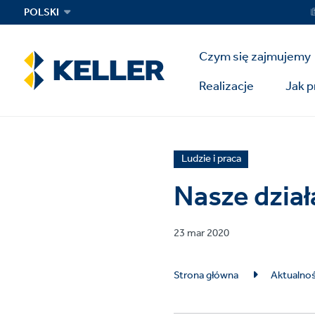
Skip
Ser
POLSKI
Me
to
main
Main
content
Czym się zajmujemy
Menu
Realizacje
Jak 
News
Ludzie i praca
article
Nasze dzia
category
Published
23 mar 2020
on
Breadcrumb
Strona główna
Aktualnoś