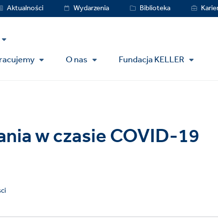
vice
Aktualności
Wydarzenia
Biblioteka
Karie
nu
pracujemy
O nas
Fundacja KELLER
łania w czasie COVID-19
ci