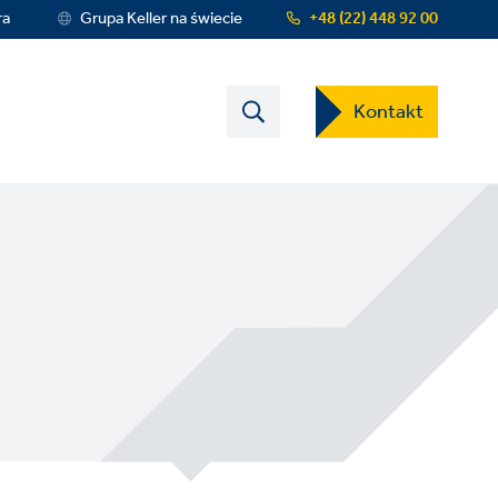
ra
Grupa Keller na świecie
+48 (22) 448 92 00
Contact
Kontakt
US
Dropdown
Menu