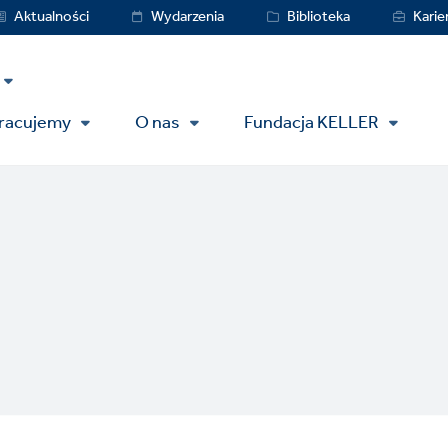
vice
Aktualności
Wydarzenia
Biblioteka
Karie
nu
pracujemy
O nas
Fundacja KELLER