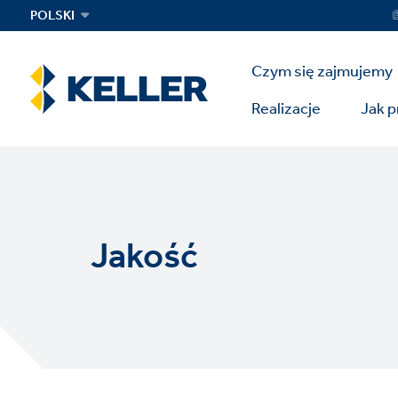
Skip
Ser
POLSKI
Me
to
main
Main
content
Czym się zajmujemy
Menu
Realizacje
Jak 
Jakość