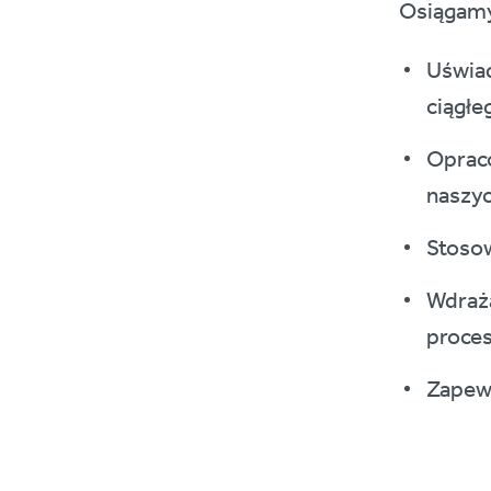
Osiągamy
Uświad
ciągłe
Opraco
naszyc
Stosow
Wdraża
proces
Zapewn