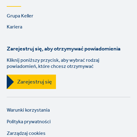
Footer
Grupa Keller
links
Kariera
Zarejestruj się, aby otrzymywać powiadomienia
Kliknij poniższy przycisk, aby wybrać rodzaj
powiadomień, które chcesz otrzymywać
Zarejestruj się
Legal
So
Warunki korzystania
links
lin
Polityka prywatności
Zarządzaj cookies