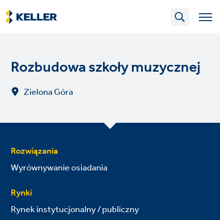
Skip
to
main
content
Rozbudowa szkoły muzycznej
Zielona Góra
Rozwiązania
Wyrównywanie osiadania
Rynki
Rynek instytucjonalny / publiczny