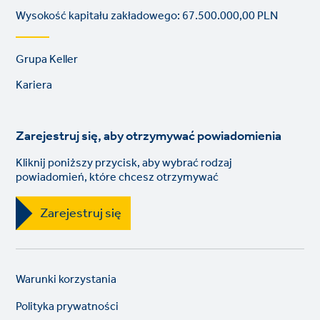
Wysokość kapitału zakładowego: 67.500.000,00 PLN
Footer
Grupa Keller
links
Kariera
Zarejestruj się, aby otrzymywać powiadomienia
Kliknij poniższy przycisk, aby wybrać rodzaj
powiadomień, które chcesz otrzymywać
Zarejestruj się
Legal
So
Warunki korzystania
links
lin
Polityka prywatności