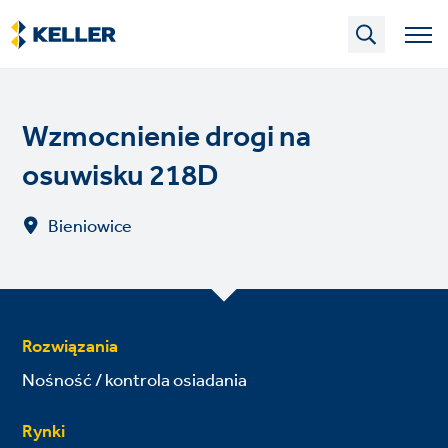
Skip
to
main
content
Wzmocnienie drogi na
osuwisku 218D
Bieniowice
Rozwiązania
Nośność / kontrola osiadania
Rynki