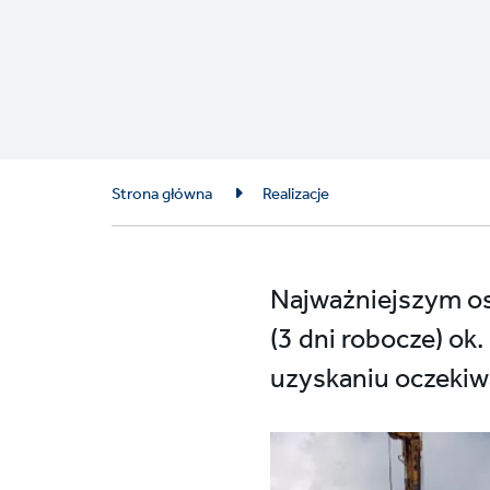
Breadcrumb
Strona główna
Realizacje
Najważniejszym os
(3 dni robocze) o
uzyskaniu oczekiw