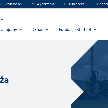
vice
Aktualności
Wydarzenia
Biblioteka
Karie
nu
pracujemy
O nas
Fundacja KELLER
ża