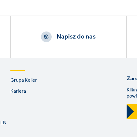
Napisz do nas
Footer
Zare
Grupa Keller
links
Klik
Kariera
powi
PLN