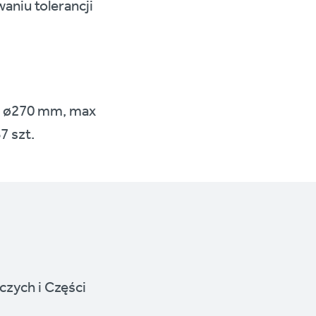
aniu tolerancji
C ø270 mm, max
7 szt.
czych i Części