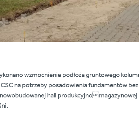
wykonano wzmocnienie podłoża gruntowego kolum
CSC na potrzeby posadowienia fundamentów bezp
nowobudowanej hali produkcyjnomagazynowej p
ni.