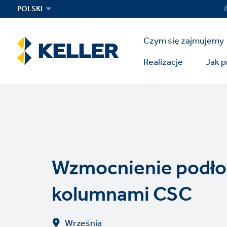
Skip
Ser
POLSKI
Me
to
main
Main
content
Czym się zajmujemy
Menu
Realizacje
Jak 
Wzmocnienie podło
kolumnami CSC
Września