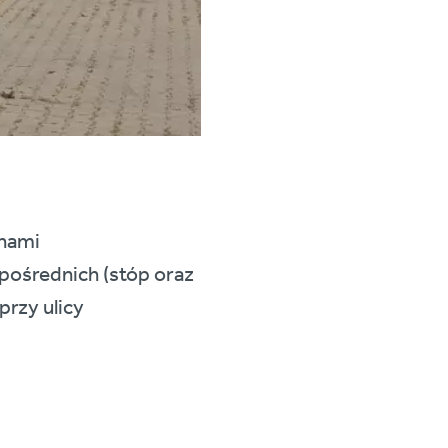
nami
ośrednich (stóp oraz
rzy ulicy