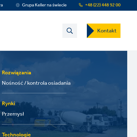
ra
Grupa Keller na świecie
+48 (22) 448 92 00
Contact
Kontakt
US
Dropdown
Menu
Rozwiązania
Nośność / kontrola osiadania
Rynki
Przemysł
Technologie