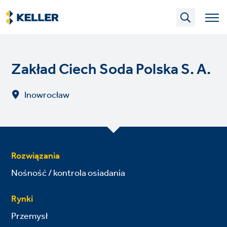
Skip
to
main
content
Zakład Ciech Soda Polska S. A.
Inowrocław
Rozwiązania
Nośność / kontrola osiadania
Rynki
Przemysł