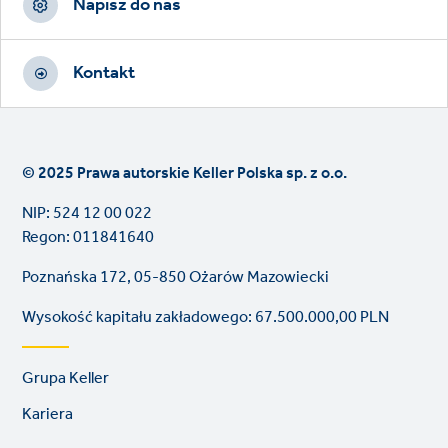
Napisz do nas
Kontakt
© 2025 Prawa autorskie Keller Polska sp. z o.o.
NIP: 524 12 00 022
Regon: 011841640
Poznańska 172, 05-850 Ożarów Mazowiecki
Wysokość kapitału zakładowego: 67.500.000,00 PLN
Footer
Grupa Keller
links
Kariera