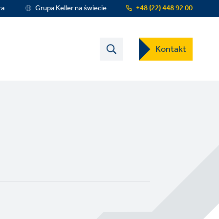
ra
Grupa Keller na świecie
+48 (22) 448 92 00
Contact
Kontakt
US
Dropdown
Menu