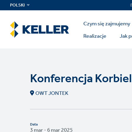
Skip
Ser
POLSKI
Me
to
main
Main
content
Czym się zajmujemy
Menu
Realizacje
Jak 
Konferencja Korbie
OWT JONTEK
Data
3 mar - 6 mar 2025