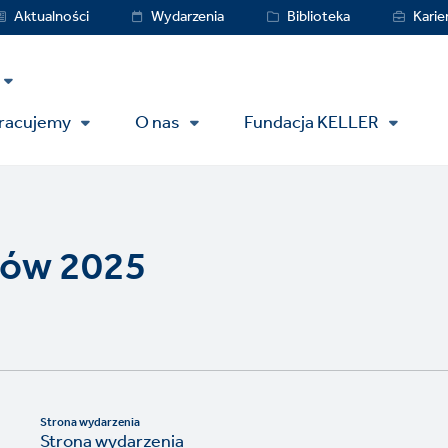
vice
Aktualności
Wydarzenia
Biblioteka
Karie
nu
pracujemy
O nas
Fundacja KELLER
lów 2025
Strona wydarzenia
Strona wydarzenia